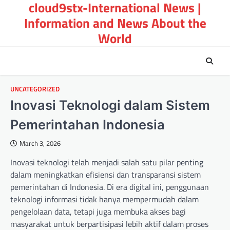
cloud9stx-International News |
Skip
to
Information and News About the
content
World
UNCATEGORIZED
Inovasi Teknologi dalam Sistem
Pemerintahan Indonesia
March 3, 2026
Inovasi teknologi telah menjadi salah satu pilar penting
dalam meningkatkan efisiensi dan transparansi sistem
pemerintahan di Indonesia. Di era digital ini, penggunaan
teknologi informasi tidak hanya mempermudah dalam
pengelolaan data, tetapi juga membuka akses bagi
masyarakat untuk berpartisipasi lebih aktif dalam proses