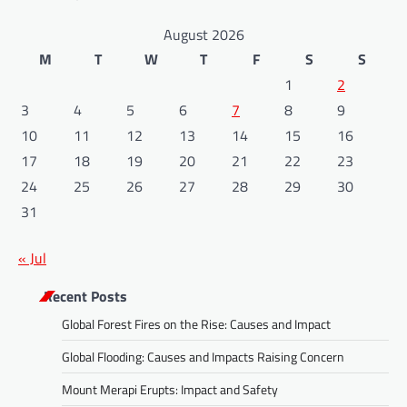
August 2026
M
T
W
T
F
S
S
1
2
3
4
5
6
7
8
9
10
11
12
13
14
15
16
17
18
19
20
21
22
23
24
25
26
27
28
29
30
31
« Jul
Recent Posts
Global Forest Fires on the Rise: Causes and Impact
Global Flooding: Causes and Impacts Raising Concern
Mount Merapi Erupts: Impact and Safety