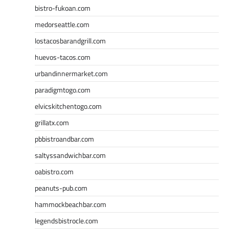
bistro-fukoan.com
medorseattle.com
lostacosbarandgrill.com
huevos-tacos.com
urbandinnermarket.com
paradigmtogo.com
elvicskitchentogo.com
grillatx.com
pbbistroandbar.com
saltyssandwichbar.com
oabistro.com
peanuts-pub.com
hammockbeachbar.com
legendsbistrocle.com