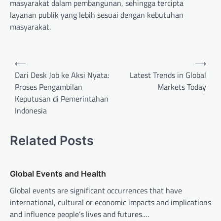
masyarakat dalam pembangunan, sehingga tercipta
layanan publik yang lebih sesuai dengan kebutuhan
masyarakat.
P
⟵
⟶
o
Dari Desk Job ke Aksi Nyata:
Latest Trends in Global
Proses Pengambilan
Markets Today
s
Keputusan di Pemerintahan
t
Indonesia
n
a
Related Posts
v
i
Global Events and Health
g
Global events are significant occurrences that have
a
international, cultural or economic impacts and implications
t
and influence people’s lives and futures.…