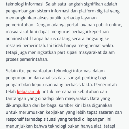
teknologi informasi. Salah satu langkah signifikan adalah
pengembangan sistem informasi dan platform digital yang
memungkinkan akses publik terhadap layanan
pemerintahan. Dengan adanya portal layanan publik online,
masyarakat kini dapat mengurus berbagai keperluan
administratif tanpa harus datang secara langsung ke
instansi pemerintah. Ini tidak hanya menghemat waktu
tetapi juga meningkatkan partisipasi masyarakat dalam
proses pemerintahan.
Selain itu, pemanfaatan teknologi informasi dalam
pengumpulan dan analisis data sangat penting bagi
pengambilan keputusan yang berbasis fakta. Pemerintah
telah
keluaran hk
untuk memahami kebutuhan dan
tantangan yang dihadapi oleh masyarakat. Data yang
dikumpulkan dari berbagai sumber kini bisa digunakan
untuk merumuskan kebijakan yang lebih tepat sasaran dan
responsif terhadap situasi yang terjadi di lapangan. Ini
menunjukkan bahwa teknologi bukan hanya alat, tetapi