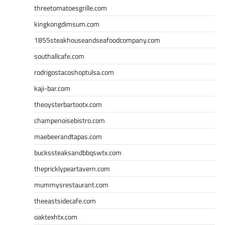
threetomatoesgrille.com
kingkongdimsum.com
1855steakhouseandseafoodcompany.com
southallcafe.com
rodrigostacoshoptulsa.com
kaji-bar.com
theoysterbartootx.com
champenoisebistro.com
maebeerandtapas.com
buckssteaksandbbqswtx.com
thepricklypeartavern.com
mummysrestaurant.com
theeastsidecafe.com
oaktexhtx.com