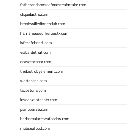
fatherandsonseafoodsteakntake.com
cliquebistro.com
brooksvilledinnerclub.com
harrishouseofheroestx.com
lyfecafebondi.com
viabardetroit.com
ocasotacobar.com
thebistrobyelement.com
wettacoss.com
tacostoria.com
losdanzantesatx.com
pianobar25.com
harborpalaceseafoodnv.com
mobseafood.com