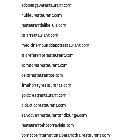
adobeagaverestaurant.com
nubleurestaurant.com
restaurantlalibellule.com
xalarrestaurant.com
medicinemounddepotrestaurant.com
lalareferencerestaurant.com
comadresrestaurant.com
deltarestaurantde.com
limehoneyrestaurants.com
goldcrestrestaurant.com
didakticorestaurant.com
sandovanrestaurantandlounge.com
restaurantehbtorrevieja.com
borntobeinternationalbarandthairestaurant.com