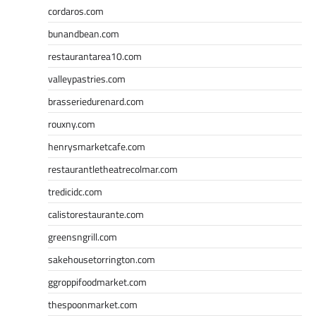
cordaros.com
bunandbean.com
restaurantarea10.com
valleypastries.com
brasseriedurenard.com
rouxny.com
henrysmarketcafe.com
restaurantletheatrecolmar.com
tredicidc.com
calistorestaurante.com
greensngrill.com
sakehousetorrington.com
ggroppifoodmarket.com
thespoonmarket.com