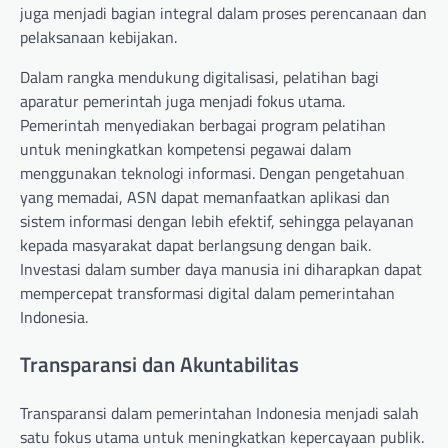
juga menjadi bagian integral dalam proses perencanaan dan
pelaksanaan kebijakan.
Dalam rangka mendukung digitalisasi, pelatihan bagi
aparatur pemerintah juga menjadi fokus utama.
Pemerintah menyediakan berbagai program pelatihan
untuk meningkatkan kompetensi pegawai dalam
menggunakan teknologi informasi. Dengan pengetahuan
yang memadai, ASN dapat memanfaatkan aplikasi dan
sistem informasi dengan lebih efektif, sehingga pelayanan
kepada masyarakat dapat berlangsung dengan baik.
Investasi dalam sumber daya manusia ini diharapkan dapat
mempercepat transformasi digital dalam pemerintahan
Indonesia.
Transparansi dan Akuntabilitas
Transparansi dalam pemerintahan Indonesia menjadi salah
satu fokus utama untuk meningkatkan kepercayaan publik.